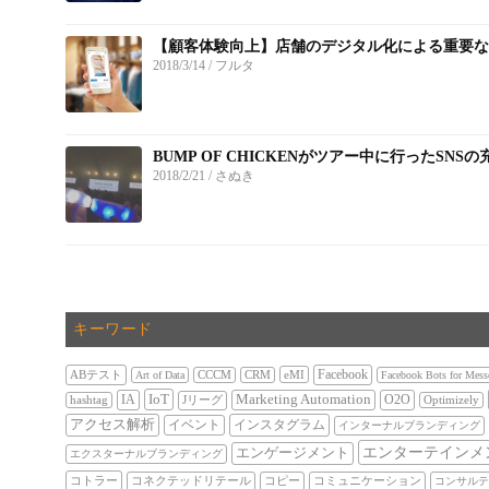
【顧客体験向上】店舗のデジタル化による重要
2018/3/14
/ フルタ
BUMP OF CHICKENがツアー中に行ったSN
2018/2/21
/ さぬき
キーワード
Facebook
ABテスト
eMI
Art of Data
CCCM
CRM
Facebook Bots for Mess
IoT
IA
Marketing Automation
O2O
hashtag
Jリーグ
Optimizely
アクセス解析
インスタグラム
イベント
インターナルブランディング
エンターテインメ
エンゲージメント
エクスターナルブランディング
コトラー
コネクテッドリテール
コピー
コミュニケーション
コンサルテ