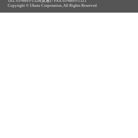
TEL:03-6895-1526(直通) / FAX:03-6895-1521
Copyright © Uhuru Corporation, All Rights Reserved.